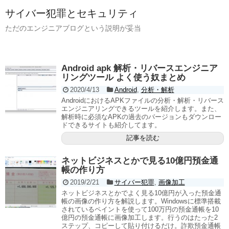
サイバー犯罪とセキュリティ
ただのエンジニアブログという説明が妥当
Android apk 解析・リバースエンジニア
リングツール よく使う奴まとめ
2020/4/13
Android
,
分析・解析
AndroidにおけるAPKファイルの分析・解析・リバース
エンジニアリングできるツールを紹介します。また、
解析時に必須なAPKの過去のバージョンもダウンロー
ドできるサイトも紹介してます。
記事を読む
ネットビジネスとかで見る10億円預金通
帳の作り方
2019/2/21
サイバー犯罪
,
画像加工
ネットビジネスとかでよく見る10億円が入った預金通
帳の画像の作り方を解説します。Windowsに標準搭載
されているペイントを使って100万円の預金通帳を10
億円の預金通帳に画像加工します。行うのはたった2
ステップ、コピーして貼り付けるだけ。詐欺預金通帳