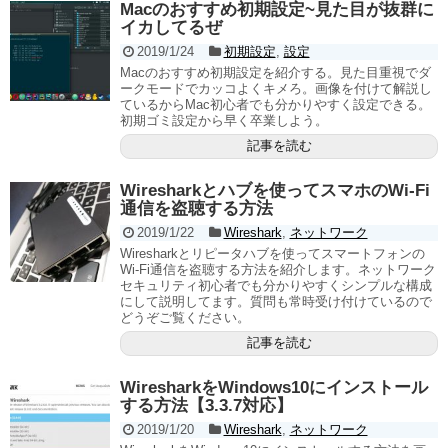
Macのおすすめ初期設定~見た目が抜群に
イカしてるぜ
2019/1/24
初期設定
,
設定
Macのおすすめ初期設定を紹介する。見た目重視でダ
ークモードでカッコよくキメろ。画像を付けて解説し
ているからMac初心者でも分かりやすく設定できる。
初期ゴミ設定から早く卒業しよう。
記事を読む
Wiresharkとハブを使ってスマホのWi-Fi
通信を盗聴する方法
2019/1/22
Wireshark
,
ネットワーク
Wiresharkとリピータハブを使ってスマートフォンの
Wi-Fi通信を盗聴する方法を紹介します。ネットワーク
セキュリティ初心者でも分かりやすくシンプルな構成
にして説明してます。質問も常時受け付けているので
どうぞご覧ください。
記事を読む
WiresharkをWindows10にインストール
する方法【3.3.7対応】
2019/1/20
Wireshark
,
ネットワーク