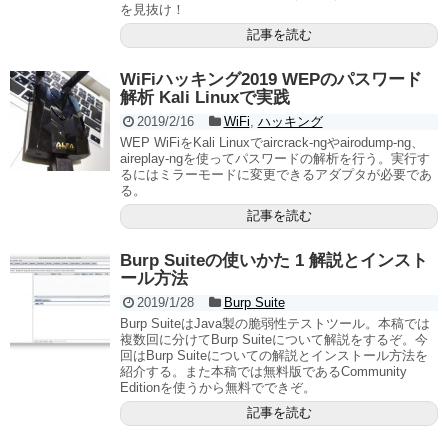
を見抜け！
記事を読む
WiFiハッキング2019 WEPのパスワード
解析 Kali Linuxで実践
2019/2/16
WiFi
,
ハッキング
WEP WiFiをKali Linuxでaircrack-ngやairodump-ng、
aireplay-ngを使ってパスワードの解析を行う。実行す
るにはミラーモードに変更できるアダプタが必要であ
る。
記事を読む
Burp Suiteの使いかた 1 解説とインスト
ール方法
2019/1/28
Burp Suite
Burp SuiteはJava製の脆弱性テストツール。本稿では
複数回に分けてBurp Suiteについて解説をするぞ。今
回はBurp Suiteについての解説とインストール方法を
紹介する。また本稿では無料版であるCommunity
Editionを使うから無料でできぞ。
記事を読む